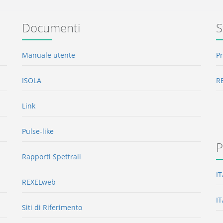
Documenti
S
Manuale utente
P
ISOLA
R
Link
Pulse-like
P
Rapporti Spettrali
I
REXELweb
I
Siti di Riferimento