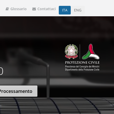
Glossario
Contattaci
ITA
ENG
0
Processamento