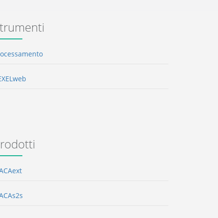
trumenti
rocessamento
EXELweb
rodotti
TACAext
TACAs2s